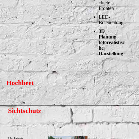
chtete
Fronten
LED-
Beleuchtung
3D-
Planung,
fotorealistisc
he
Darstellung
Hochbeet
Sichtschutz
Holzart: