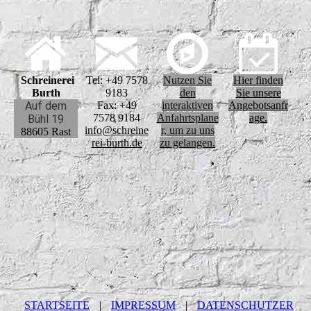
Schreinerei
Tel: +49 7578
Nutzen Sie
Hier finden
Burth
9183
den
Sie unsere
Auf dem
Fax: +49
interaktiven
Angebotsanfr
7578 9184
Anfahrtsplane
age.
Bühl 19
info@schreine
r, um zu uns
88605 Rast
rei-burth.de
zu gelangen.
STARTSEITE
|
IMPRESSUM
|
DATENSCHUTZER